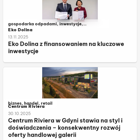
Należy do kategorii:
gospodarka odpadami, inwestycje,
komunalne
Eko Dolina
13.11.2025
Eko Dolina z finansowaniem na kluczowe
inwestycje
Należy do kategorii:
biznes, handel, retail
Centrum Riviera
30.10.2025
Centrum Riviera w Gdyni stawia na styl i
doświadczenia – konsekwentny rozwój
oferty handlowej galerii