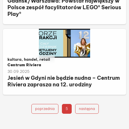
Gdańsk/Warszawa: Powstał największy w
Polsce zespół facylitatorów LEGO® Serious
Play®
Należy do kategorii:
kultura, handel, retail
Centrum Riviera
30.09.2025
Jesień w Gdyni nie będzie nudna – Centrum
Riviera zaprasza na 12. urodziny
poprzednia
5
następna