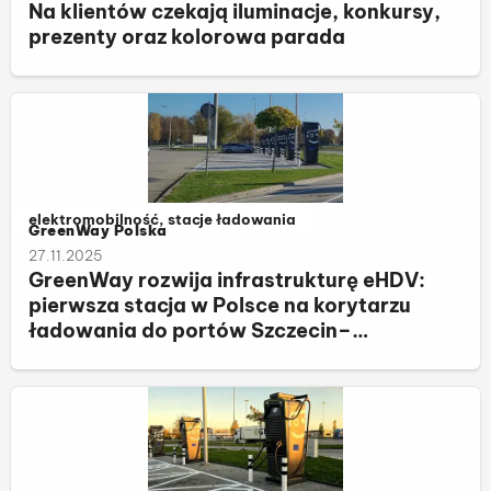
Na klientów czekają iluminacje, konkursy,
prezenty oraz kolorowa parada
Należy do kategorii:
elektromobilność, stacje ładowania
GreenWay Polska
27.11.2025
GreenWay rozwija infrastrukturę eHDV:
pierwsza stacja w Polsce na korytarzu
ładowania do portów Szczecin–
Świnoujście