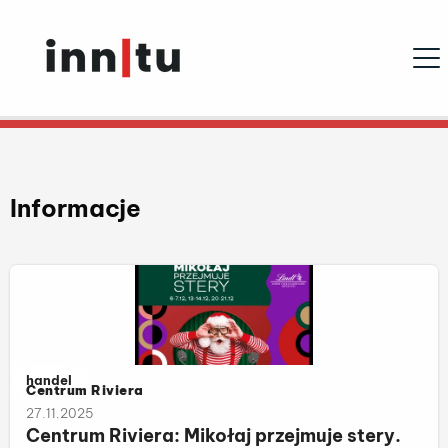
Ope
Informacje
Należy do kategorii:
handel
Centrum Riviera
27.11.2025
Centrum Riviera: Mikołaj przejmuje stery.