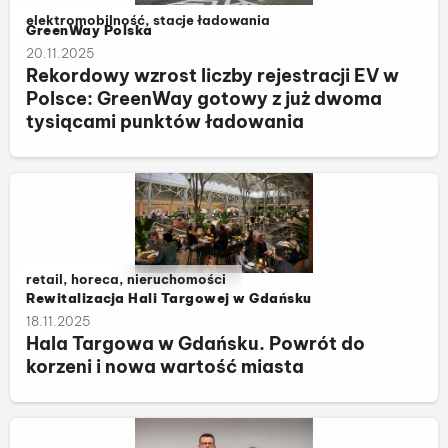
Należy do kategorii:
elektromobilność, stacje ładowania
GreenWay Polska
20.11.2025
Rekordowy wzrost liczby rejestracji EV w
Polsce: GreenWay gotowy z już dwoma
tysiącami punktów ładowania
Należy do kategorii:
retail, horeca, nieruchomości
Rewitalizacja Hali Targowej w Gdańsku
18.11.2025
Hala Targowa w Gdańsku. Powrót do
korzeni i nowa wartość miasta