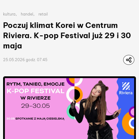
Lista przynależnych kategorii publikacji
,
,
kultura
handel
retail
Poczuj klimat Korei w Centrum
Riviera. K-pop Festival już 29 i 30
maja
25.05.2026 godz. 07:45