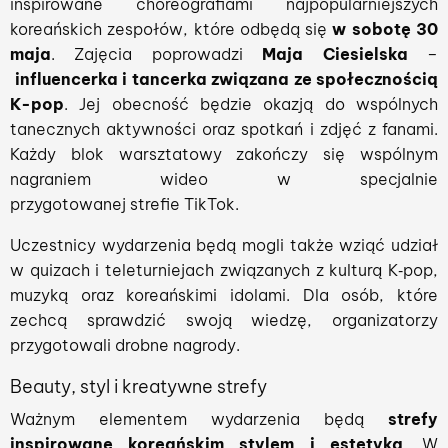
inspirowane choreografiami najpopularniejszych
koreańskich zespołów, które odbędą się
w sobotę 30
maja
. Zajęcia poprowadzi
Maja Ciesielska
–
influencerka i tancerka związana ze społecznością
K-pop
. Jej obecność będzie okazją do wspólnych
tanecznych aktywności oraz spotkań i zdjęć z fanami.
Każdy blok warsztatowy zakończy się wspólnym
nagraniem wideo w specjalnie
przygotowanej strefie TikTok.
Uczestnicy wydarzenia będą mogli także wziąć udział
w quizach i teleturniejach związanych z kulturą K‑pop,
muzyką oraz koreańskimi idolami. Dla osób, które
zechcą sprawdzić swoją wiedzę, organizatorzy
przygotowali drobne nagrody.
Beauty, styl i kreatywne strefy
Ważnym elementem wydarzenia będą
strefy
inspirowane koreańskim stylem i estetyką
. W