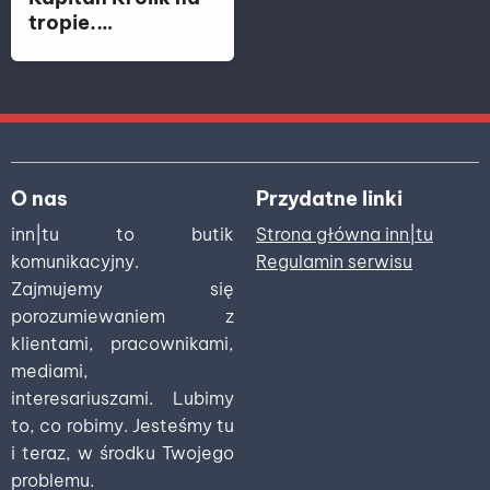
tropie.
Wielkanocna
zabawa i
kreatywne
warsztaty dla
całych rodzin
O nas
Przydatne linki
inn|tu to butik
Strona główna inn|tu
komunikacyjny.
Regulamin serwisu
Zajmujemy się
porozumiewaniem z
klientami, pracownikami,
mediami,
interesariuszami. Lubimy
to, co robimy. Jesteśmy tu
i teraz, w środku Twojego
problemu.