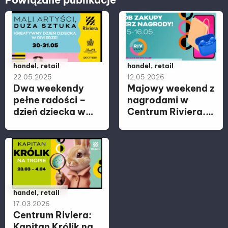
Należy do kategorii:
handel, retail
Należy do kategorii:
handel, retail
22.05.2025
12.05.2026
Dwa weekendy
Majowy weekend z
pełne radości –
nagrodami w
dzień dziecka w
Centrum Riviera.
Centrum Riviera
Na klientów
czekają prezenty i
atrakcje
Należy do kategorii:
handel, retail
17.03.2026
Centrum Riviera:
Kapitan Królik na