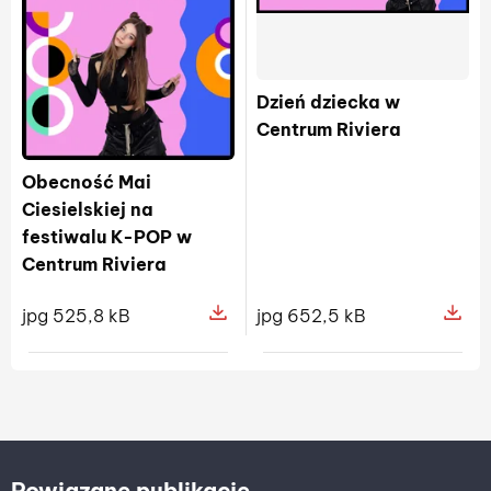
Dzień dziecka w
Centrum Riviera
Obecność Mai
Ciesielskiej na
festiwalu K-POP w
Centrum Riviera
jpg 525,8 kB
jpg 652,5 kB
Pokaż szczegóły pliku Obecność Mai
Pokaż sz
Powiązane publikacje