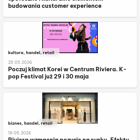
budowania customer experience
Należy do kategorii:
kultura, handel, retail
25.05.2026
Poczuj klimat Korei w Centrum Riviera. K-
pop Festival już 29 i 30 maja
Należy do kategorii:
biznes, handel, retail
19.05.2026
Riviera wzmacnia pozycję na rynku. Efekty