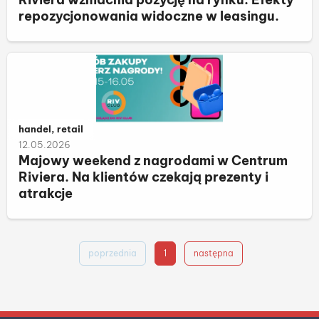
repozycjonowania widoczne w leasingu.
Należy do kategorii:
handel, retail
12.05.2026
Majowy weekend z nagrodami w Centrum
Riviera. Na klientów czekają prezenty i
atrakcje
poprzednia
1
następna