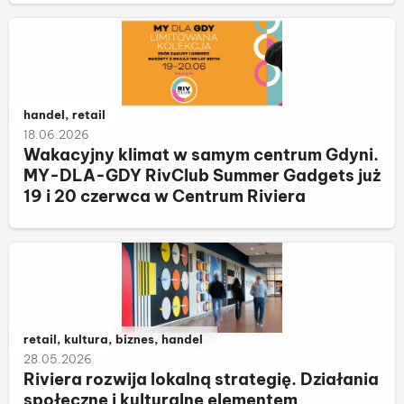
Należy do kategorii:
handel, retail
18.06.2026
Wakacyjny klimat w samym centrum Gdyni.
MY-DLA-GDY RivClub Summer Gadgets już
19 i 20 czerwca w Centrum Riviera
Należy do kategorii:
retail, kultura, biznes, handel
28.05.2026
Riviera rozwija lokalną strategię. Działania
społeczne i kulturalne elementem