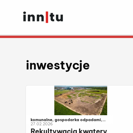
inwestycje
Należy do kategorii:
komunalne, gospodarka odpadami,
27.02.2026
inwestycje
Rekultywacja kwatery