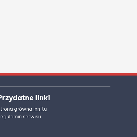
Przydatne linki
trona główna inn|tu
egulamin serwisu