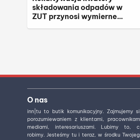
składowania odpadów w
ZUT przynosi wymierne
efekty
O nas
inn|tu to butik komunikacyjny. Zajmujemy s
porozumiewaniem z klientami, pracownikam
mediami, interesariuszami. Lubimy to, c
robimy. Jesteśmy tu i teraz, w środku Twoje