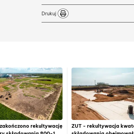
Drukuj
 zakończono rekultywację
ZUT - rekultywacja kwat
ry składowania 800-1
skłądowania obejmowała