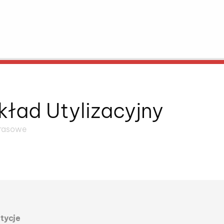
kład Utylizacyjny
prasowe
orii publikacji
tycje