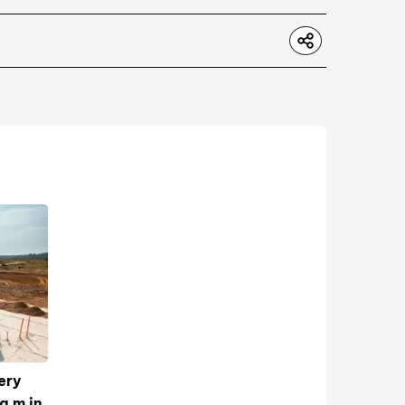
ery
 m in