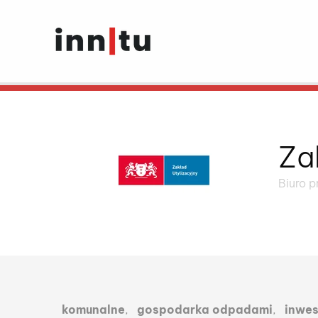
Za
Biuro 
Lista przynależnych kateg
komunalne
,
gospodarka odpadami
,
inwes