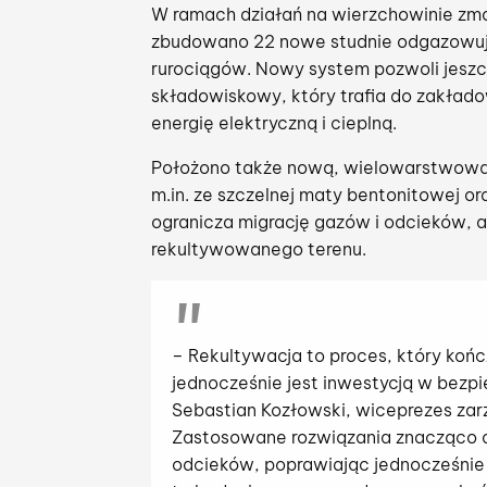
W ramach działań na wierzchowinie z
zbudowano 22 nowe studnie odgazowuj
rurociągów. Nowy system pozwoli jeszc
składowiskowy, który trafia do zakłado
energię elektryczną i cieplną.
Położono także nową, wielowarstwową 
m.in. ze szczelnej maty bentonitowej o
ogranicza migrację gazów i odcieków, a
rekultywowanego terenu.
– Rekultywacja to proces, który koń
jednocześnie jest inwestycją w bez
Sebastian Kozłowski, wiceprezes zar
Zastosowane rozwiązania znacząco o
odcieków, poprawiając jednocześnie 