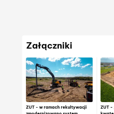
Załączniki
ZUT - w ramach rekultywacji
ZUT -
zmodernizowano system
kwate