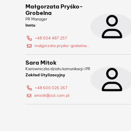
Małgorzata Pryśko-
Grobelna
PR Manager
Inntu
+48 504 487 257
malgorzata.prysko-grobelna@inntu.pl
Sara Mitok
Kierowniczka działu komunikacji i PR
Zakład Utylizacyjny
+48 600 026 267
smiotk@zut.com.pl