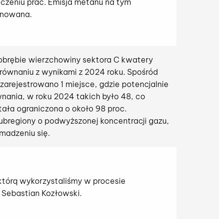
czeniu prac. Emisja metanu na tym
inowana.
obrębie wierzchowiny sektora C kwatery
ównaniu z wynikami z 2024 roku. Spośród
arejestrowano 1 miejsce, gdzie potencjalnie
nania, w roku 2024 takich było 48, co
tała ograniczona o około 98 proc.
subregiony o podwyższonej koncentracji gazu,
madzeniu się.
którą wykorzystaliśmy w procesie
e Sebastian Kozłowski.