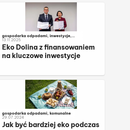
Należy do kategorii:
gospodarka odpadami, inwestycje,
13.11.2025
komunalne
Eko Dolina z finansowaniem
na kluczowe inwestycje
Należy do kategorii:
gospodarka odpadami, komunalne
29.07.2024
Jak być bardziej eko podczas