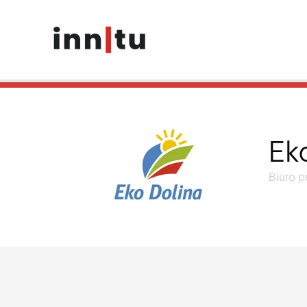
Ek
Biuro 