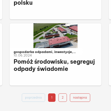
polsku
Należy do kategorii:
gospodarka odpadami, inwestycje,
10.06.2024
komunalne
Pomóż środowisku, segreguj
odpady świadomie
poprzednia
1
2
następna