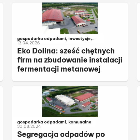
Należy do kategorii:
gospodarka odpadami, inwestycje,
13.04.2026
komunalne
Eko Dolina: sześć chętnych
firm na zbudowanie instalacji
fermentacji metanowej
Należy do kategorii:
gospodarka odpadami, komunalne
30.08.2024
Segregacja odpadów po