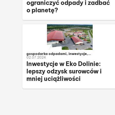
ograniczyć odpady i zadbać
o planetę?
Należy do kategorii:
gospodarka odpadami, inwestycje,
02.07.2024
komunalne
Inwestycje w Eko Dolinie:
lepszy odzysk surowców i
mniej uciążliwości