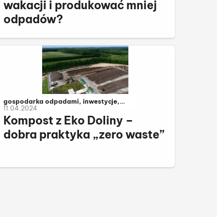
wakacji i produkować mniej
odpadów?
Należy do kategorii:
gospodarka odpadami, inwestycje,
11.04.2024
komunalne
Kompost z Eko Doliny –
dobra praktyka „zero waste”