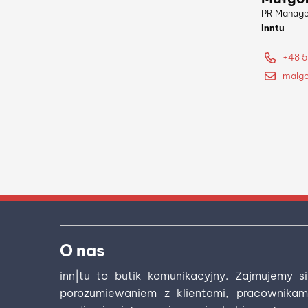
PR Manage
Rzecznik 
PR Manage
Inntu
Eko Dolin
Inntu
+48 
+48 6
+48 5
alina.
marci
malgo
O nas
inn|tu to butik komunikacyjny. Zajmujemy s
porozumiewaniem z klientami, pracownikam