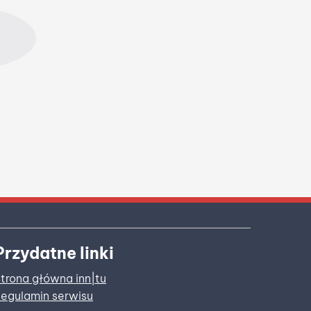
Przydatne linki
trona główna inn|tu
egulamin serwisu