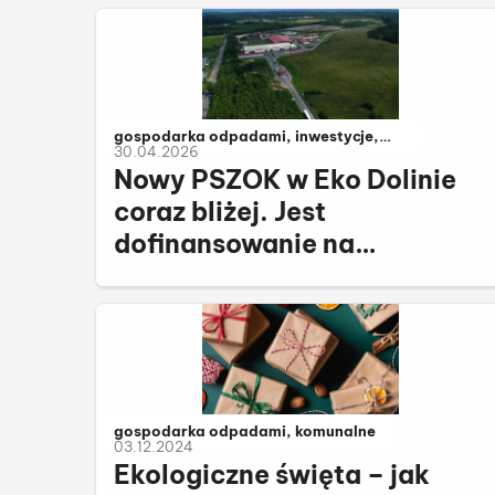
Należy do kategorii:
gospodarka odpadami, inwestycje,
30.04.2026
komunalne
Nowy PSZOK w Eko Dolinie
coraz bliżej. Jest
dofinansowanie na
inwestycję
Należy do kategorii:
gospodarka odpadami, komunalne
03.12.2024
Ekologiczne święta – jak