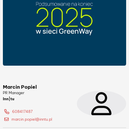
Marcin Popiel
PR Manager
Inn|tu
608417487
marcin.popiel@inntu.pl