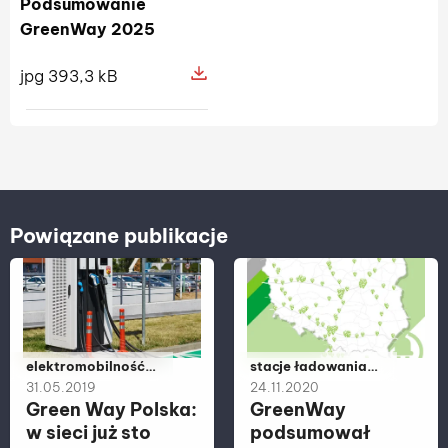
Podsumowanie
GreenWay 2025
jpg 393,3 kB
Pokaż szczegóły pliku Podsumowa
Powiązane publikacje
Należy do kategorii:
elektromobilność,
Należy do kategorii:
stacje ładowania,
energetyka, stacje
samochód
31.05.2019
24.11.2020
ładowania,
elektryczny,
Green Way Polska:
GreenWay
samochód
elektromobilność,
w sieci już sto
podsumował
elektryczny
energetyka,