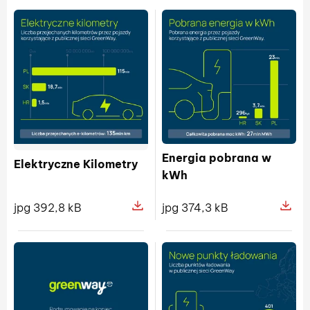
Energia pobrana w
Elektryczne Kilometry
kWh
jpg 392,8 kB
jpg 374,3 kB
Pokaż szczegóły pliku Elektryczne 
Pokaż s