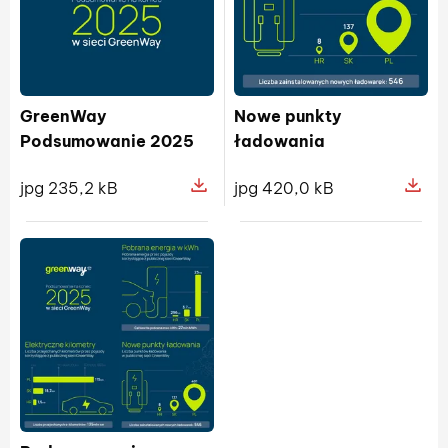
GreenWay
Nowe punkty
Podsumowanie 2025
ładowania
jpg 235,2 kB
jpg 420,0 kB
Pokaż szczegóły pliku GreenWay 
Pokaż s