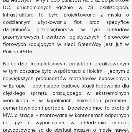
biznesowych, w tym 355 punktów AC oraz 80 punktów
DC, uruchomionych łącznie w 78 lokalizacjach.
Infrastruktura ta była projektowana z myślą o
codziennym użytkowaniu flot oraz specyfice
działalności przedsiębiorstw, w tym zakładów
przemysłowych i centrów logistycznych. Kierowców
flotowych ładujących w sieci GreenWay jest już w
Polsce 4906.
Najbardziej kompleksowym projektem zrealizowanym
w tym obszarze była współpraca z Holcim - jednym z
największych producentów materiałów budowlanych
w Europie - obejmująca budowę stacji ładowania dla
ciężkiego sprzętu pracującego w ekstremalnych
warunkach – w kopalniach, zakładach przemiału,
cementowniach i portach. Docelowa moc to około 3
MW, a stacje – montowane w kontenerach odpornych
na pył i wyposażone w chłodzenie cieczą,
przygotowane są do obsługi maszyn o masie nawet